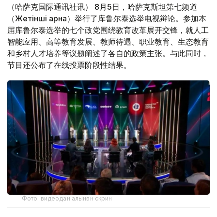
（哈萨克国际通讯社讯） 8月5日，哈萨克斯坦第七频道
（Жетінші арна）举行了库鲁尔泰选举电视辩论。参加本
届库鲁尔泰选举的七个政党围绕教育改革展开交锋，就人工
智能应用、高等教育发展、教师待遇、职业教育、生态教育
和乡村人才培养等议题阐述了各自的政策主张。与此同时，
节目还公布了在线投票阶段性结果。
Фото: видеодан алынған скрин