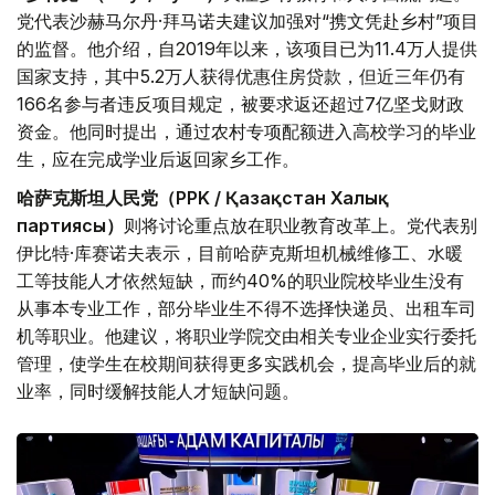
党代表沙赫马尔丹·拜马诺夫建议加强对“携文凭赴乡村”项目
的监督。他介绍，自2019年以来，该项目已为11.4万人提供
国家支持，其中5.2万人获得优惠住房贷款，但近三年仍有
166名参与者违反项目规定，被要求返还超过7亿坚戈财政
资金。他同时提出，通过农村专项配额进入高校学习的毕业
生，应在完成学业后返回家乡工作。
哈萨克斯坦人民党（PPK / Қазақстан Халық
партиясы）
则将讨论重点放在职业教育改革上。党代表别
伊比特·库赛诺夫表示，目前哈萨克斯坦机械维修工、水暖
工等技能人才依然短缺，而约40%的职业院校毕业生没有
从事本专业工作，部分毕业生不得不选择快递员、出租车司
机等职业。他建议，将职业学院交由相关专业企业实行委托
管理，使学生在校期间获得更多实践机会，提高毕业后的就
业率，同时缓解技能人才短缺问题。