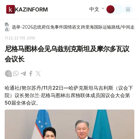
中文
KAZINFORM
热
选举-2026
总统府
任免
事件
国情咨文
跨里海国际运输路线/中间走
点:
11:22, 22 11月 2019
尼格马图林会见乌兹别克斯坦及摩尔多瓦议
会议长
哈通社/努尔苏丹/11月22日—哈萨克斯坦马吉利斯（议会下
院）议长努尔兰·尼格马图林出席独联体成员国议会大会第
50届全体会议。