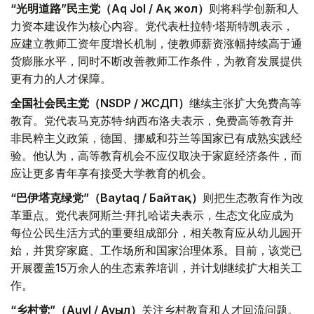
“光明道路”民主党（Aq Jol / Ақ жол）
则将科学创新和人
力资本建设作为核心内容。党代表杜拉特·塔斯特凯表示，
应建立教师工资年度增长机制，使教师薪资涨幅持续高于通
货膨胀水平，同时不断改善教师工作条件，为教育发展提供
更有力的人才保障。
全国社会民主党（NSDP / ЖСДП）
继续主张扩大免费高等
教育。党代表马克苏特·纳西布洛夫表示，免费高等教育并
非民粹主义政策，德国、挪威和芬兰等国家已有成熟实践经
验。他认为，高等教育机会不应仅取决于家庭经济条件，而
应让更多青年享有接受大学教育的机会。
“巴伊塔克绿党”（Baytaq / Байтақ）
则把生态教育作为改
革重点。党代表阿斯兰·拜扎哈诺夫表示，生态文化应成为
每位公民生活方式的重要组成部分，相关教育应从幼儿园开
始，并贯穿家庭、工作场所和国家治理体系。目前，该党已
开展覆盖15万余人的生态素养培训，并计划继续扩大相关工
作。
“乡村党”（Auyl / Ауыл）
关注乡村教育和人才回流问题。