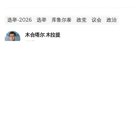
选举-2026
选举
库鲁尔泰
政党
议会
政治
木合塔尔 木拉提
编译
20:18, 05 8月 2026
哈萨克斯坦副外长会见独联体第一副秘书长
（
哈萨克国际通讯社讯
）据外交部消息，哈萨克斯坦外交部
副部长阿勒别克·库安特洛夫5日会见独联体第一副秘书长伊
戈尔·彼得里申科。