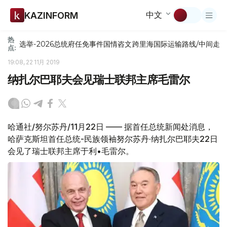
中文
KAZINFORM
热
选举-2026
总统府
任免
事件
国情咨文
跨里海国际运输路线/中间走
点:
19:08, 22 11月 2019
纳扎尔巴耶夫会见瑞士联邦主席毛雷尔
哈通社/努尔苏丹/11月22日 —— 据首任总统新闻处消息，
哈萨克斯坦首任总统-民族领袖努尔苏丹·纳扎尔巴耶夫22日
会见了瑞士联邦主席于利•毛雷尔。