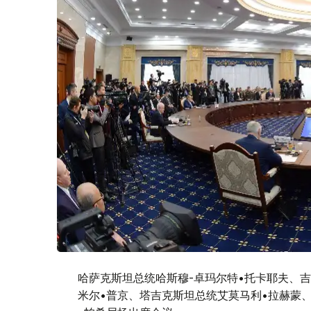
哈萨克斯坦总统哈斯穆-卓玛尔特•托卡耶夫、
米尔•普京、塔吉克斯坦总统艾莫马利•拉赫蒙