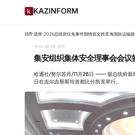
KAZINFORM
选举-2026
总统府
任免
事件
国情咨文
跨里海国际运输路
趋势:
19:45, 28 11月 2019
集安组织集体安全理事会会议
哈通社/努尔苏丹/11月28日 —— 据总统
日在吉尔吉斯斯坦首都比什凯克举行。