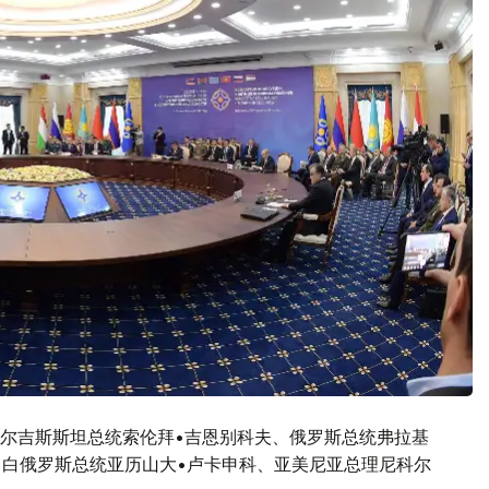
吉尔吉斯斯坦总统索伦拜•吉恩别科夫、俄罗斯总统弗拉基
、白俄罗斯总统亚历山大•卢卡申科、亚美尼亚总理尼科尔