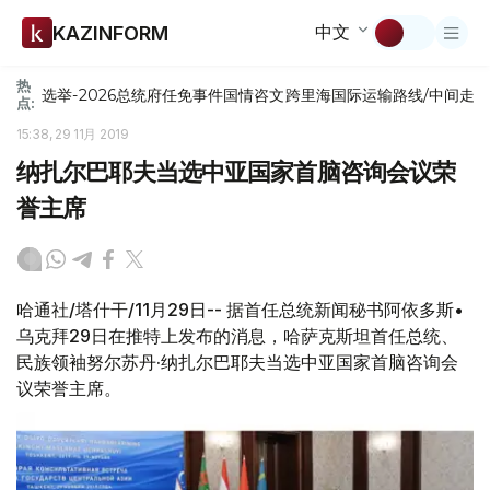
中文
KAZINFORM
热
选举-2026
总统府
任免
事件
国情咨文
跨里海国际运输路线/中间走
点:
15:38, 29 11月 2019
纳扎尔巴耶夫当选中亚国家首脑咨询会议荣
誉主席
哈通社/塔什干/11月29日-- 据首任总统新闻秘书阿依多斯•
乌克拜29日在推特上发布的消息，哈萨克斯坦首任总统、
民族领袖努尔苏丹·纳扎尔巴耶夫当选中亚国家首脑咨询会
议荣誉主席。