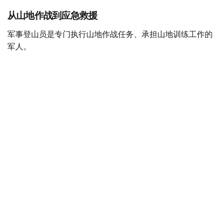
从山地作战到应急救援
军事登山员是专门执行山地作战任务、承担山地训练工作的
军人。
据哈萨克斯坦国防部介绍，军事登山员需接受系统的专业训
练，完成山地行进、攀岩、冰雪地形通过、登山装备使用、
伤员救援及山地分队协同等课程，并在实战化训练场完成综
合考核。
只有身体素质和心理素质均达到要求的军人，才能参加相关
培训。完成课程并通过理论和实操考试后，可获得相应资格
认证，部分学员还可取得登山运动等级证书。
目前，随着山地作战任务不断增加，哈萨克斯坦计划进一步
完善培训体系，加强教官队伍建设，并逐步扩大军事登山员
培养规模。