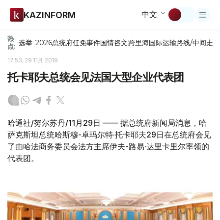
中文
KAZINFORM
热
选举-2026
总统府
任免
事件
国情咨文
跨里海国际运输路线/中间走
点:
17:53, 29 11月 2019
托卡耶夫总统会见法国大型企业代表团
哈通社/努尔苏丹/11月29日 —— 据总统府新闻局消息，哈
萨克斯坦总统哈斯穆-卓玛尔特·托卡耶夫29日在总统府会见
了由哈法商务委员会法方主席伊夫-路易·达里卡里尔率领的
代表团。