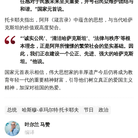
任感对于民族未来至关重要，并号召民众维护团结与
和谐。”国家元首说。
托卡耶夫指出，阿拜《箴言录》中蕴含的思想，与当代哈萨
克斯坦的价值观高度契合。
“‘诚实公民’、‘清洁哈萨克斯坦’、‘法律与秩序’等根
本理念，正是阿拜所憧憬的繁荣社会的坚实基础。因
此，我们正在建设一个公正、先进、强大的哈萨克斯
坦。”他说。
国家元首表示相信，伟大思想家的丰厚遗产今后仍将成为教
育年轻一代的重要精神财富，引导他们树立真正的爱国主义
精神，加深对祖国的热爱。
总统
哈斯穆-卓玛尔特·托卡耶夫
节日
政治
叶尔兰 马赞
编译