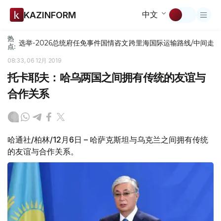
中文
KAZINFORM
热
选举-2026
总统府
任免
事件
国情咨文
跨里海国际运输路线/中间走
点:
08:33, 06 12月 2019
托卡耶夫：哈乌两国之间拥有传统的友谊与
合作关系
哈通社/柏林/12月6日 – 哈萨克斯坦与乌克兰之间拥有传统
的友谊与合作关系。