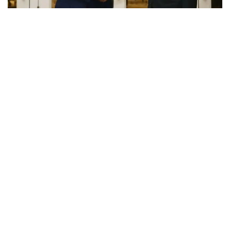
Фото: Акорда
托卡耶夫总统在贺电中表示，国庆日是新加坡人民的重要节
日，象征着国家团结、主权独立和可持续发展。
他表示，相信建立在友谊与相互理解基础上的哈萨克斯坦与
新加坡多领域合作将继续稳步发展，造福两国人民。
托卡耶夫总统祝愿尚达曼总统工作顺利，并祝愿新加坡人民
幸福安康、国家繁荣昌盛。
总统
哈斯穆-卓玛尔特·托卡耶夫
政治
达娜 努尔巴克提
编译