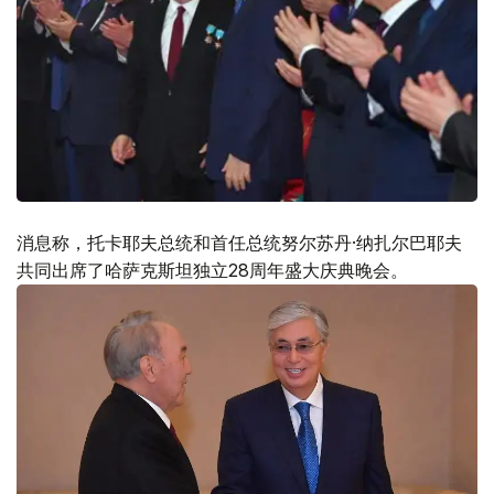
消息称，托卡耶夫总统和首任总统努尔苏丹·纳扎尔巴耶夫
共同出席了哈萨克斯坦独立28周年盛大庆典晚会。