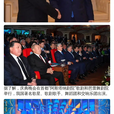
据了解，庆典晚会在首都“阿斯塔纳剧院”歌剧和芭蕾舞剧院
举行，我国著名歌星、歌剧歌手、舞蹈团和交响乐团出演。