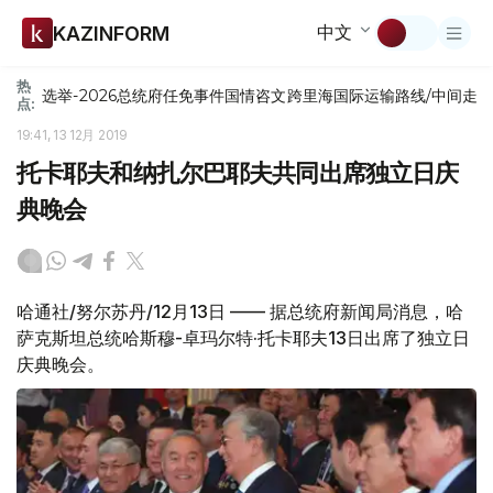
中文
KAZINFORM
热
选举-2026
总统府
任免
事件
国情咨文
跨里海国际运输路线/中间走
点:
19:41, 13 12月 2019
托卡耶夫和纳扎尔巴耶夫共同出席独立日庆
典晚会
哈通社/努尔苏丹/12月13日 —— 据总统府新闻局消息，哈
萨克斯坦总统哈斯穆-卓玛尔特·托卡耶夫13日出席了独立日
庆典晚会。