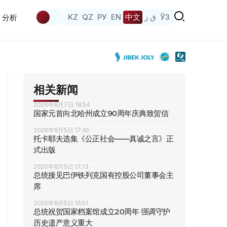
KZ
QZ
РУ
EN
中文
ق ز
ЎЗ
分析
相关新闻
2026年8月7日 18:54
国家元首向北哈州成立90周年庆典致贺信
2026年8月5日 17:45
托卡耶夫选集《公正社会——真诚之言》正
式出版
2026年8月5日 17:13
总统接见巴伊铁列克国有控股公司董事会主
席
2026年8月5日 16:51
总统祝贺国家档案馆成立20周年 强调守护
历史遗产意义重大