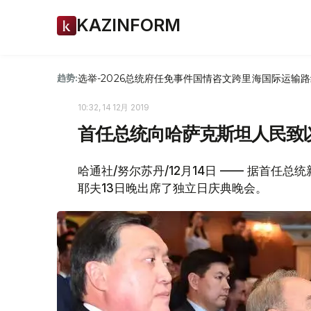
KAZINFORM
选举-2026
总统府
任免
事件
国情咨文
跨里海国际运输路
趋势:
10:32, 14 12月 2019
首任总统向哈萨克斯坦人民致
哈通社/努尔苏丹/12月14日 —— 据首任
耶夫13日晚出席了独立日庆典晚会。