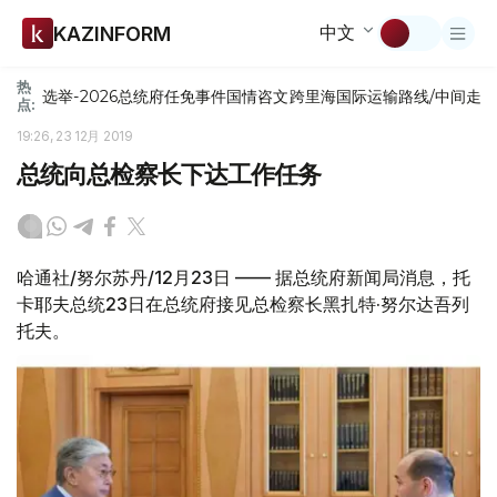
中文
KAZINFORM
热
选举-2026
总统府
任免
事件
国情咨文
跨里海国际运输路线/中间走
点:
19:26, 23 12月 2019
总统向总检察长下达工作任务
哈通社/努尔苏丹/12月23日 —— 据总统府新闻局消息，托
卡耶夫总统23日在总统府接见总检察长黑扎特·努尔达吾列
托夫。