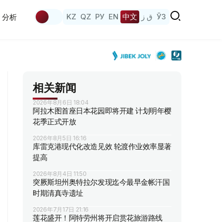
KZ
QZ
РУ
EN
中文
ق ز
ЎЗ
分析
相关新闻
2026年8月6日 18:04
阿拉木图首座日本花园即将开建 计划明年樱
花季正式开放
2026年8月5日 16:16
库雷克港现代化改造见效 轮渡作业效率显著
提高
2026年8月4日 11:50
突厥斯坦州奥特拉尔发现迄今最早金帐汗国
时期清真寺遗址
2026年7月17日 21:16
莲花盛开！阿特劳州将开启赏花旅游路线