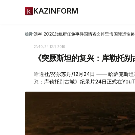
KAZINFORM
选举-2026
总统府
任免
事件
国情咨文
跨里海国际运输路
趋势:
21:40, 24 12月 2019
《突厥斯坦的复兴：库勒托别
哈通社/努尔苏丹/12月24日 —— 哈萨克
兴：库勒托别古城》纪录片24日正式在YouT