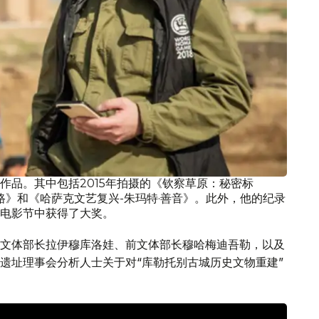
作品。其中包括2015年拍摄的《钦察草原：秘密标
之路》和《哈萨克文艺复兴-朱玛特·善音》。此外，他的纪录
电影节中获得了大奖。
文体部长拉伊穆库洛娃、前文体部长穆哈梅迪吾勒，以及
遗址理事会分析人士关于对“库勒托别古城历史文物重建”