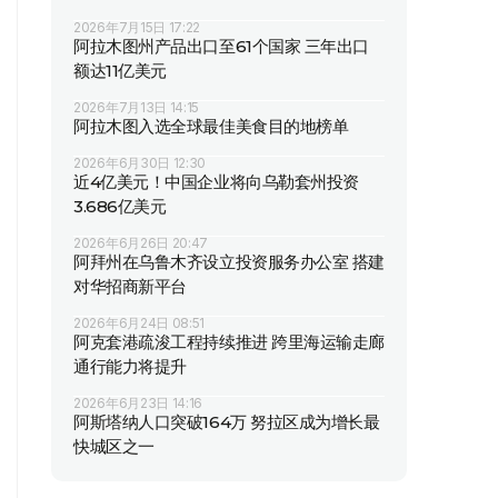
2026年7月15日 17:22
阿拉木图州产品出口至61个国家 三年出口
额达11亿美元
2026年7月13日 14:15
阿拉木图入选全球最佳美食目的地榜单
2026年6月30日 12:30
近4亿美元！中国企业将向乌勒套州投资
3.686亿美元
2026年6月26日 20:47
阿拜州在乌鲁木齐设立投资服务办公室 搭建
对华招商新平台
2026年6月24日 08:51
阿克套港疏浚工程持续推进 跨里海运输走廊
通行能力将提升
2026年6月23日 14:16
阿斯塔纳人口突破164万 努拉区成为增长最
快城区之一