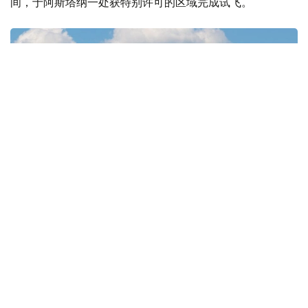
间，于阿斯塔纳一处获特别许可的区域完成试飞。
Фото: ҚР Көлік министрлігі
演示飞行期间，现场人员了解了无人驾驶航空系统在实际条
件下的应用潜力。EH216-S可搭载两名乘客，最高时速为
130公里，最大航程可达35公里。