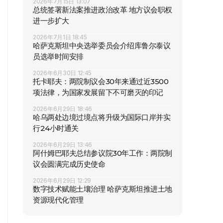
2026年7月15日 13:07
总统签署新法案推进政治改革 地方议会职权
进一步扩大
2026年7月1日 18:45
哈萨克斯坦中央选举委员会介绍库鲁尔泰议
员选举时间安排
2026年6月30日 12:45
托卡耶夫：两院制议会30年来通过近3500
项法律，为国家发展留下不可磨灭的印记
2026年6月29日 18:46
哈乌两处边境过境点将升级为国际口岸并实
行24小时通关
2026年6月29日 13:46
阿什姆巴耶夫总结参议院30年工作：两院制
议会圆满完成历史使命
2026年6月29日 12:29
数字技术赋能土壤治理 哈萨克斯坦推进土地
资源现代化管理