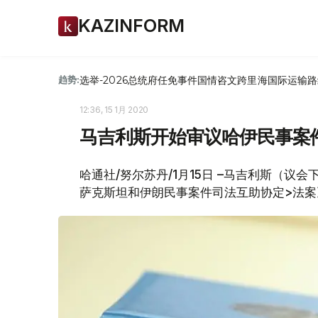
KAZINFORM
选举-2026
总统府
任免
事件
国情咨文
跨里海国际运输路
趋势:
12:36, 15 1月 2020
马吉利斯开始审议哈伊民事案
哈通社/努尔苏丹/1月15日 –马吉利斯（议
萨克斯坦和伊朗民事案件司法互助协定>法案