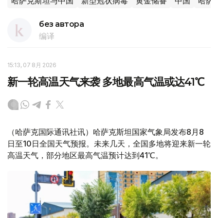
哈萨克斯坦与中国
新型冠状病毒
黄金储备
中国
哈萨
без автора
编译
15:13, 07 8月 2026
新一轮高温天气来袭 多地最高气温或达41℃
（哈萨克国际通讯社讯）哈萨克斯坦国家气象局发布8月8
日至10日全国天气预报。未来几天，全国多地将迎来新一轮
高温天气，部分地区最高气温预计达到41℃。