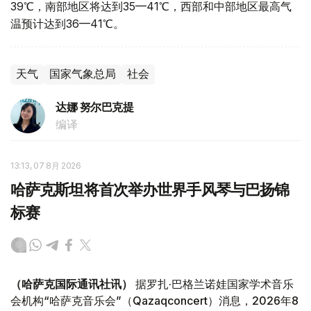
39℃，南部地区将达到35—41℃，西部和中部地区最高气
温预计达到36—41℃。
天气
国家气象总局
社会
达娜 努尔巴克提
编译
13:13, 07 8月 2026
哈萨克斯坦将首次举办世界手风琴与巴扬锦
标赛
（哈萨克国际通讯社讯）
据罗扎·巴格兰诺娃国家学术音乐
会机构“哈萨克音乐会”（Qazaqconcert）消息，2026年8