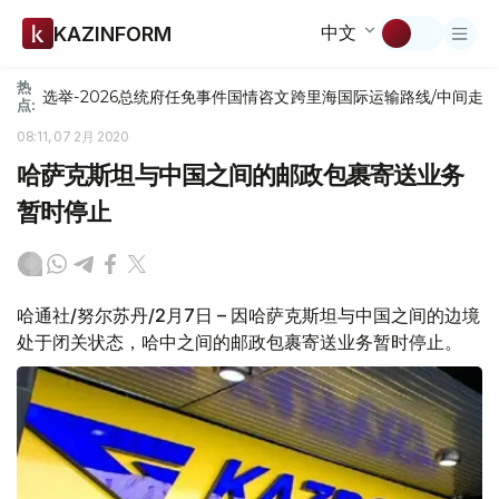
中文
KAZINFORM
热
选举-2026
总统府
任免
事件
国情咨文
跨里海国际运输路线/中间走
点:
08:11, 07 2月 2020
哈萨克斯坦与中国之间的邮政包裹寄送业务
暂时停止
哈通社/努尔苏丹/2月7日 – 因哈萨克斯坦与中国之间的边境
处于闭关状态，哈中之间的邮政包裹寄送业务暂时停止。