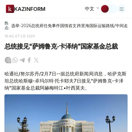
中文
KAZINFORM
热
选举-2026
总统府
任免
事件
国情咨文
跨里海国际运输路线/中间走
点:
16:40, 07 2月 2020
总统接见“萨姆鲁克-卡泽纳”国家基金总裁
哈通社/努尔苏丹/2月7日--据总统府新闻局消息，哈萨克斯
坦总统哈斯穆-卓玛尔特·托卡耶夫7日接见“萨姆鲁克-卡泽
纳”国家基金总裁阿赫梅特江•叶西莫夫。