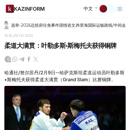
中文
KAZINFORM
热
选举-2026
总统府
任免
事件
国情咨文
跨里海国际运输路线/中间走
点:
15:15, 09 2月 2020
柔道大满贯：叶勒多斯•斯梅托夫获得铜牌
哈通社/努尔苏丹/2月9日--哈萨克斯坦柔道运动员叶勒多斯
•斯梅托夫获得柔道大满贯（Grand Slam）比赛铜牌。