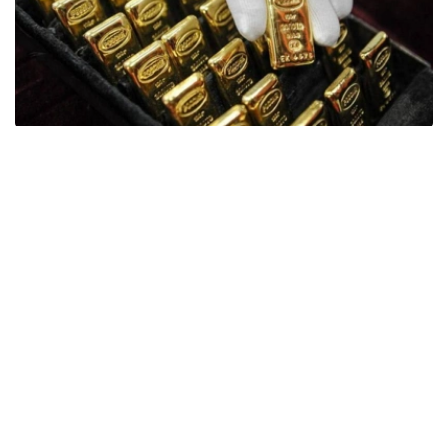
Фото: ӨзА
季度报告显示，哈萨克斯坦国家银行黄金储备增加了15吨。
波兰是2026年第二季度最大的黄金买家。该国在2026年第
二季度增加了51吨黄金储备。
中国购买了33吨黄金，乌兹别克斯坦购买了16吨，哈萨克
斯坦购买了15吨。约旦和捷克共和国的中央银行也分别增加
了6吨黄金储备。
全球各国央行在第二季度共购买了约289吨黄金，比2025年
同期增长了62%。去年同期，黄金购买量约为178吨。
世界黄金协会称，黄金需求的增长受到地缘政治不确定性、