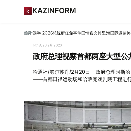
KAZINFORM
选举-2026
总统府
任免
事件
国情咨文
跨里海国际运输路
趋势:
14:18, 20 2月 2020
政府总理视察首都两座大型公
哈通社/努尔苏丹/2月20日 – 政府总理阿
——首都田径运动场和哈萨克戏剧院工程进