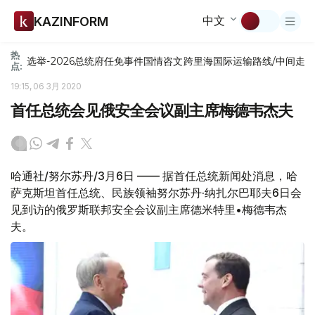
中文
KAZINFORM
热
选举-2026
总统府
任免
事件
国情咨文
跨里海国际运输路线/中间走
点:
19:15, 06 3月 2020
首任总统会见俄安全会议副主席梅德韦杰夫
哈通社/努尔苏丹/3月6日 —— 据首任总统新闻处消息，哈
萨克斯坦首任总统、民族领袖努尔苏丹·纳扎尔巴耶夫6日会
见到访的俄罗斯联邦安全会议副主席德米特里•梅德韦杰
夫。