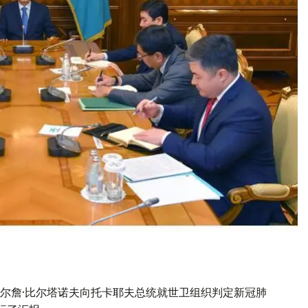
尔詹·比尔塔诺夫向托卡耶夫总统就世卫组织判定新冠肺