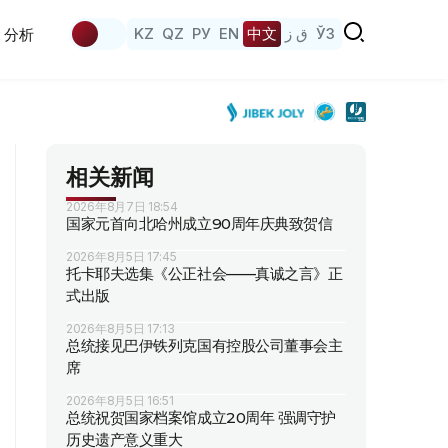
KZ
QZ
РУ
EN
中文
ق ز
ЎЗ
分析
相关新闻
2026年8月7日 18:54
国家元首向北哈州成立90周年庆典致贺信
2026年8月5日 17:45
托卡耶夫选集《公正社会——真诚之言》正
式出版
2026年8月5日 17:13
总统接见巴伊铁列克国有控股公司董事会主
席
2026年8月5日 16:51
总统祝贺国家档案馆成立20周年 强调守护
历史遗产意义重大