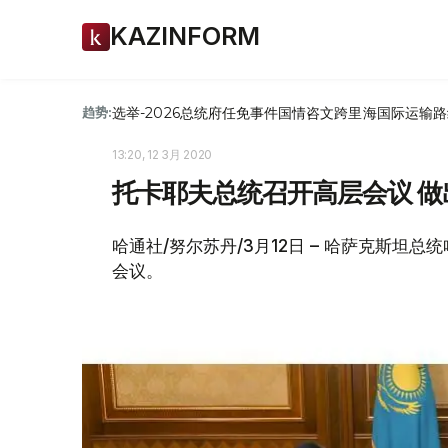
KAZINFORM
选举-2026
总统府
任免
事件
国情咨文
跨里海国际运输路
趋势:
13:20, 12 3月 2020
托卡耶夫总统召开高层会议 
哈通社/努尔苏丹/3月12日 – 哈萨克斯坦
会议。