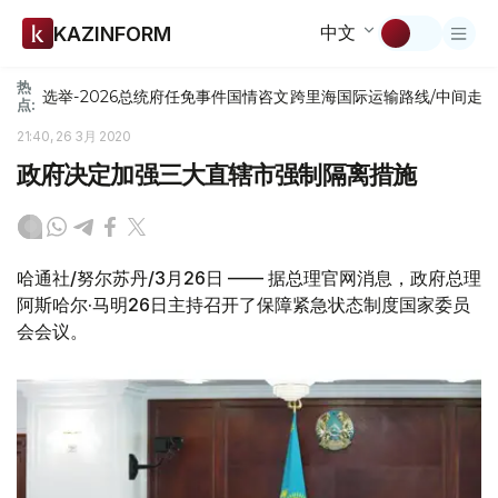
中文
KAZINFORM
热
选举-2026
总统府
任免
事件
国情咨文
跨里海国际运输路线/中间走
点:
21:40, 26 3月 2020
政府决定加强三大直辖市强制隔离措施
哈通社/努尔苏丹/3月26日 —— 据总理官网消息，政府总理
阿斯哈尔·马明26日主持召开了保障紧急状态制度国家委员
会会议。