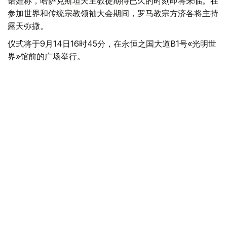
诺娃称，哈萨克斯坦天主教徒期待已久的时刻即将来临。在
参加世界和传统宗教领袖大会期间，罗马教宗方济各将主持
露天弥撒。
仪式将于9月14日16时45分，在永恒之国大道B1号«光明世
界»馆前的广场举行。
据她介绍，任何宗教和教派代表都可以参加此次活动。
据此前报道，罗马教宗将于9月13日至15日对哈萨克斯坦进
行国事访问。
【编译：阿遥】
黄金储备
阿斯塔纳
宗教
世界和传统宗教领袖大会
社
без автора
编译