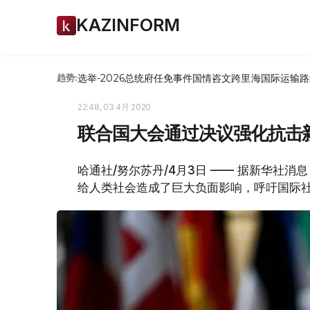
KAZINFORM
选举-2026
总统府
任免
事件
国情咨文
跨里海国际运输路
趋势:
22:48, 03 4月 2020
联合国大会通过决议强化抗击
哈通社/努尔苏丹/4月3日 —— 据新华社
给人类社会造成了巨大负面影响，呼吁国际