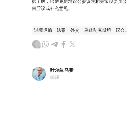
据了解，哈萨克斯坦议会参议院相关常设委员会
何异议或补充意见。
过境运输
法案
外交
乌兹别克斯坦
议会
叶尔兰 马赞
编译
13:46, 29 6月 2026
阿什姆巴耶夫总结参议院30