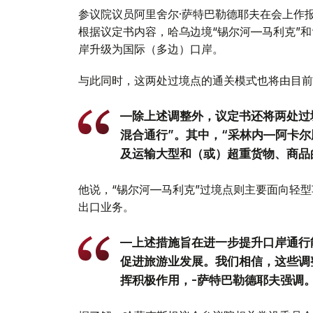
参议院议员阿里舍尔·萨特巴勒德耶夫在会上作报
根据议定书内容，哈乌边境“锡尔河—马利克”和
岸升级为国际（多边）口岸。
与此同时，这两处过境点的通关模式也将由目前的
—除上述调整外，议定书还将两处过
混合通行”。其中，“采林内—阿卡
及运输大型和（或）超重货物、商品
他说，“锡尔河—马利克”过境点则主要面向轻
出口业务。
—上述措施旨在进一步提升口岸通行
促进旅游业发展。我们相信，这些调
挥积极作用，-萨特巴勒德耶夫强调