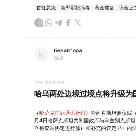
首任总统
新型冠状病毒
黄金储备
议会上
без автора
编译
18:46, 29 6月 2026
哈乌两处边境过境点将升级为
（
哈萨克国际通讯社讯
）哈萨克斯坦参议院（
月4日哈萨克斯坦共和国政府与乌兹别克斯
立检查站协定进行修正和补充的议定书〉的