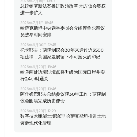
2026年7月15日 13:07
总统签署新法案推进政治改革 地方议会职权
进一步扩大
2026年7月1日 18:45
哈萨克斯坦中央选举委员会介绍库鲁尔泰议
员选举时间安排
2026年6月30日 12:45
托卡耶夫：两院制议会30年来通过近3500
项法律，为国家发展留下不可磨灭的印记
2026年6月29日 18:46
哈乌两处边境过境点将升级为国际口岸并实
行24小时通关
2026年6月29日 13:46
阿什姆巴耶夫总结参议院30年工作：两院制
议会圆满完成历史使命
2026年6月29日 12:29
数字技术赋能土壤治理 哈萨克斯坦推进土地
资源现代化管理