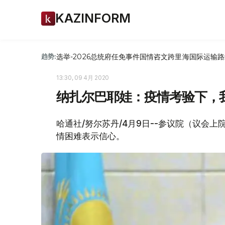
KAZINFORM
选举-2026
总统府
任免
事件
国情咨文
跨里海国际运输路
趋势:
13:30, 09 4月 2020
纳扎尔巴耶娃：疫情考验下，
哈通社/努尔苏丹/4月9日--参议院（议会
情困难表示信心。