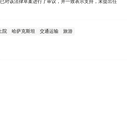
已对该法律草案进行了审议，并一致表示支持，未提出任
上院
哈萨克斯坦
交通运输
旅游
年工作：两院制议会圆满完成历史使命