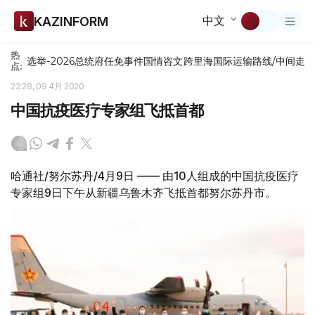
中文
KAZINFORM
热
选举-2026
总统府
任免
事件
国情咨文
跨里海国际运输路线/中间走
点:
22:28, 09 4月 2020
中国抗疫医疗专家组飞抵首都
哈通社/努尔苏丹/4月9日 —— 由10人组成的中国抗疫医疗
专家组9日下午从新疆乌鲁木齐飞抵首都努尔苏丹市。