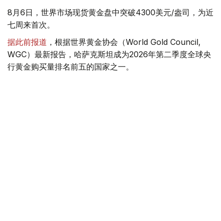
8月6日，世界市场现货黄金盘中突破4300美元/盎司，为近
七周来首次。
据此前报道
，根据世界黄金协会（World Gold Council,
WGC）最新报告，哈萨克斯坦成为2026年第二季度全球央
行黄金购买量排名前五的国家之一。
季度报告显示，哈萨克斯坦国家银行黄金储备增加了15吨。
黄金储备
哈萨克斯坦
经济
金融
木合塔尔 哈力木拉
编译
08:31, 31 7月 2026
哈萨克斯坦是全球五大黄金购买国之一