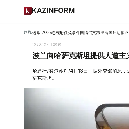
KAZINFORM
选举-2026
总统府
任免
事件
国情咨文
跨里海国际运输路
趋势:
10:20, 13 4月 2020
波兰向哈萨克斯坦提供人道主
哈通社/努尔苏丹/4月13日--据外交部消
萨克斯坦。