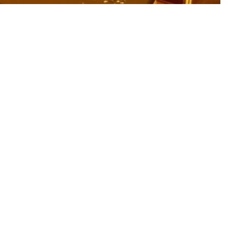
价格在一周内下跌了444.71坚戈。
元/盎司，为近七周来首次。