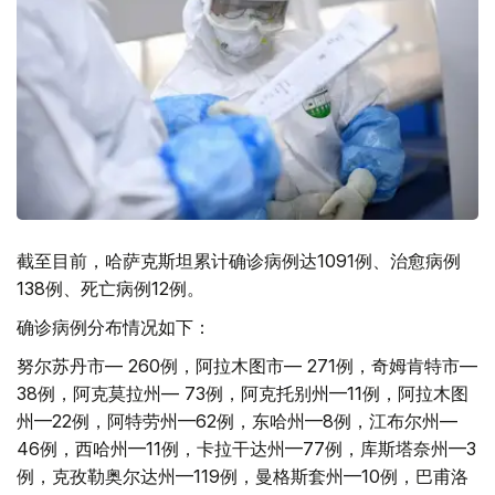
截至目前，哈萨克斯坦累计确诊病例达1091例、治愈病例
138例、死亡病例12例。
确诊病例分布情况如下：
努尔苏丹市— 260例，阿拉木图市— 271例，奇姆肯特市—
38例，阿克莫拉州— 73例，阿克托别州—11例，阿拉木图
州—22例，阿特劳州—62例，东哈州—8例，江布尔州—
46例，西哈州—11例，卡拉干达州—77例，库斯塔奈州—3
例，克孜勒奥尔达州—119例，曼格斯套州—10例，巴甫洛