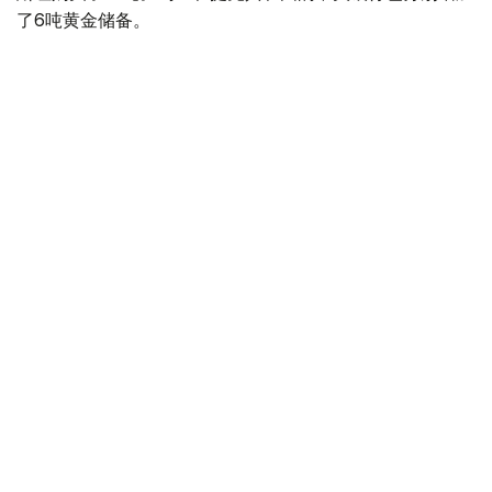
了6吨黄金储备。
全球各国央行在第二季度共购买了约289吨黄金，比2025年
同期增长了62%。去年同期，黄金购买量约为178吨。
世界黄金协会称，黄金需求的增长受到地缘政治不确定性、
本季度贵金属价格下跌，以及各国寻求国际储备多元化等因
素的影响。
根据该协会进行的一项调查，89%的央行行长预计未来一
年全球黄金储备量将会增加。45%的受访者表示，他们的
国家计划增加黄金储备。
黄金储备
哈萨克斯坦
经济
央行
金融
木合塔尔 哈力木拉
编译