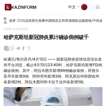
中文
KAZINFORM
热
选举-2026
总统府
任免
事件
国情咨文
跨里海国际运输路线/中间走
点:
23:56, 13 4月 2020
哈萨克斯坦新冠肺炎累计确诊病例破千
哈通社/努尔苏丹/4月13日 —— 据新冠肺炎疫情信息综合发
布平台消息，截止4月13日23:40时，哈萨克斯坦新增112例
确诊病例。其中，阿拉木图市新增99例确诊病例，而努尔
苏丹市新增3例、阿特劳州新增3例、阿克莫拉州和西哈州
各新增2例、阿拉木图州和卡拉干达州各新增1例。