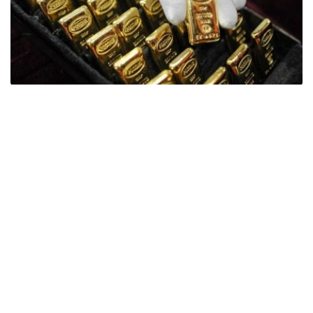
Фото: ӨзА
季度报告显示，哈萨克斯坦国家银行黄金储备增加了15吨。
波兰是2026年第二季度最大的黄金买家。该国在2026年第
二季度增加了51吨黄金储备。
中国购买了33吨黄金，乌兹别克斯坦购买了16吨，哈萨克
斯坦购买了15吨。约旦和捷克共和国的中央银行也分别增加
了6吨黄金储备。
全球各国央行在第二季度共购买了约289吨黄金，比2025年
同期增长了62%。去年同期，黄金购买量约为178吨。
世界黄金协会称，黄金需求的增长受到地缘政治不确定性、