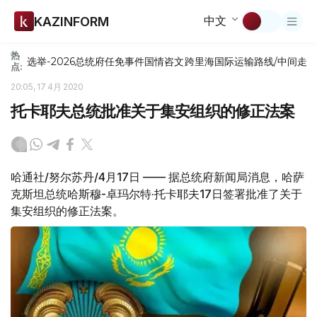
中文
KAZINFORM
热
选举-2026
总统府
任免
事件
国情咨文
跨里海国际运输路线/中间走
点:
20:05, 17 4月 2020
托卡耶夫总统批准关于集安组织的修正法案
哈通社/努尔苏丹/4月17日 —— 据总统府新闻局消息，哈萨
克斯坦总统哈斯穆-卓玛尔特·托卡耶夫17日签署批准了关于
集安组织的修正法案。