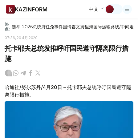
中文
KAZINFORM
热
选举-2026
总统府
任免
事件
国情咨文
跨里海国际运输路线/中间走
点:
07:36, 20 4月 2020
托卡耶夫总统发推呼吁国民遵守隔离限行措
施
哈通社/努尔苏丹/4月20日 – 托卡耶夫总统呼吁国民遵守隔
离限行措施。