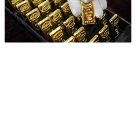
Фото: ӨзА
季度报告显示，哈萨克斯坦国家银行黄金储备增加了15吨。
波兰是2026年第二季度最大的黄金买家。该国在2026年第
二季度增加了51吨黄金储备。
中国购买了33吨黄金，乌兹别克斯坦购买了16吨，哈萨克
斯坦购买了15吨。约旦和捷克共和国的中央银行也分别增加
了6吨黄金储备。
全球各国央行在第二季度共购买了约289吨黄金，比2025年
同期增长了62%。去年同期，黄金购买量约为178吨。
世界黄金协会称，黄金需求的增长受到地缘政治不确定性、