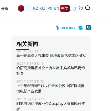
KZ
QZ
РУ
EN
中文
ق ز
ЎЗ
分析
相关新闻
2026年8月7日 15:13
新一轮高温天气来袭 多地最高气温或达41℃
2026年8月7日 13:13
哈萨克斯坦将首次举办世界手风琴与巴扬锦
标赛
2026年8月7日 12:32
上半年6部国产影片在全国公映 国家持续推
动电影产业发展
2026年8月7日 09:12
阿斯塔纳动漫展业余Cosplay大赛揭晓获奖
者