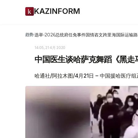
KAZINFORM
选举-2026
总统府
任免
事件
国情咨文
跨里海国际运输路
趋势:
14:05, 21 4月 2020
中国医生谈哈萨克舞蹈《黑走
哈通社/阿拉木图/4月21日 – 中国援哈