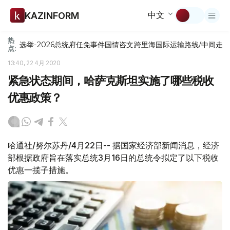
中文
KAZINFORM
热
选举-2026
总统府
任免
事件
国情咨文
跨里海国际运输路线/中间走
点:
13:40, 22 4月 2020
紧急状态期间，哈萨克斯坦实施了哪些税收
优惠政策？
哈通社/努尔苏丹/4月22日-- 据国家经济部新闻消息，经济
部根据政府旨在落实总统3月16日的总统令拟定了以下税收
优惠一揽子措施。