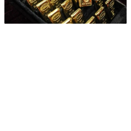
Фото: ӨзА
季度报告显示，哈萨克斯坦国家银行黄金储备增加了15吨。
波兰是2026年第二季度最大的黄金买家。该国在2026年第
二季度增加了51吨黄金储备。
中国购买了33吨黄金，乌兹别克斯坦购买了16吨，哈萨克
斯坦购买了15吨。约旦和捷克共和国的中央银行也分别增加
了6吨黄金储备。
全球各国央行在第二季度共购买了约289吨黄金，比2025年
同期增长了62%。去年同期，黄金购买量约为178吨。
世界黄金协会称，黄金需求的增长受到地缘政治不确定性、
本季度贵金属价格下跌，以及各国寻求国际储备多元化等因
素的影响。