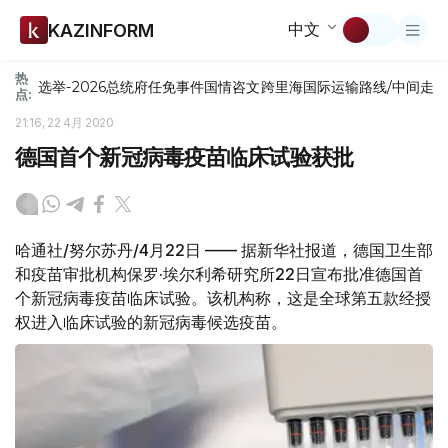
中文
KAZINFORM
热
选举-2026
总统府
任免
事件
国情咨文
跨里海国际运输路线/中间走
点:
21:16, 22 4月 2020
德国首个新冠病毒疫苗临床试验获批
哈通社/努尔苏丹/4月22日 —— 据新华社报道，德国卫生部
和疫苗审批机构保罗·埃尔利希研究所22日宣布批准德国首
个新冠病毒疫苗临床试验。该机构称，这是全球第五款经授
权进入临床试验的新冠病毒候选疫苗。