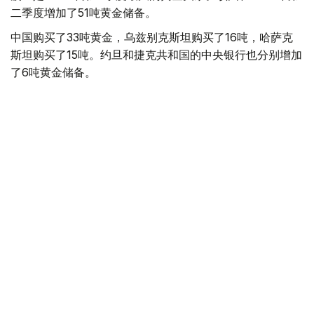
二季度增加了51吨黄金储备。
中国购买了33吨黄金，乌兹别克斯坦购买了16吨，哈萨克
斯坦购买了15吨。约旦和捷克共和国的中央银行也分别增加
了6吨黄金储备。
全球各国央行在第二季度共购买了约289吨黄金，比2025年
同期增长了62%。去年同期，黄金购买量约为178吨。
世界黄金协会称，黄金需求的增长受到地缘政治不确定性、
本季度贵金属价格下跌，以及各国寻求国际储备多元化等因
素的影响。
根据该协会进行的一项调查，89%的央行行长预计未来一
年全球黄金储备量将会增加。45%的受访者表示，他们的
国家计划增加黄金储备。
黄金储备
哈萨克斯坦
经济
央行
金融