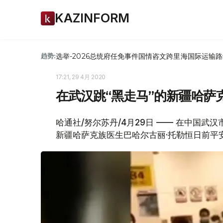
KAZINFORM
选举-2026
总统府
任免
事件
国情咨文
跨里海国际运输路
趋势:
17:21, 29 4月 2020
在武汉跳“黑走马”的新疆哈萨
哈通社/努尔苏丹/4月29日 —— 在中国武
新疆哈萨克族医生巴哈尔古丽·托勒恒日前平