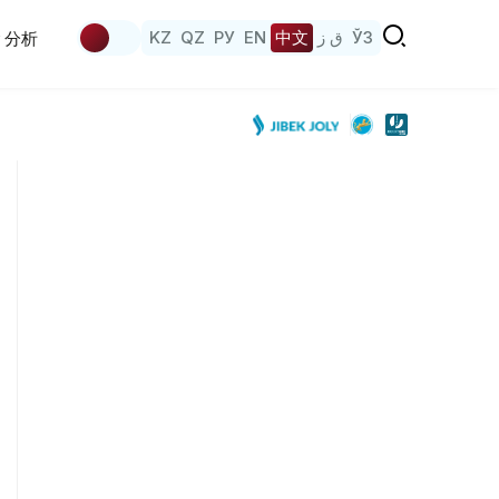
KZ
QZ
РУ
EN
中文
ق ز
ЎЗ
分析