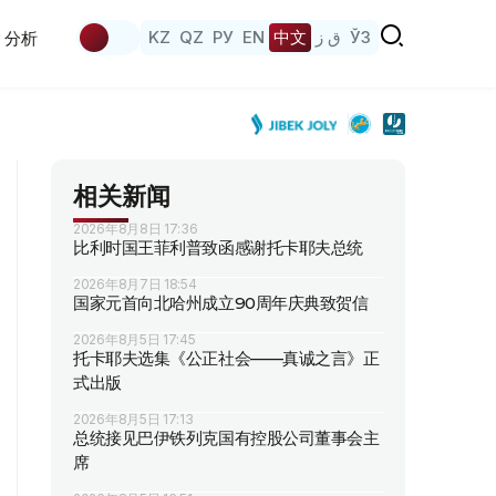
KZ
QZ
РУ
EN
中文
ق ز
ЎЗ
分析
相关新闻
2026年8月8日 17:36
比利时国王菲利普致函感谢托卡耶夫总统
2026年8月7日 18:54
国家元首向北哈州成立90周年庆典致贺信
2026年8月5日 17:45
托卡耶夫选集《公正社会——真诚之言》正
式出版
2026年8月5日 17:13
总统接见巴伊铁列克国有控股公司董事会主
席