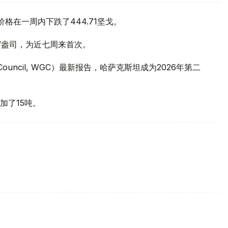
价格在一周内下跌了444.71坚戈。
元/盎司，为近七周来首次。
 Council, WGC）最新报告，哈萨克斯坦成为2026年第二
加了15吨。