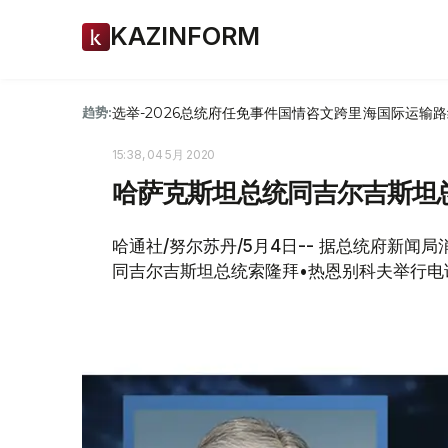
KAZINFORM
选举-2026
总统府
任免
事件
国情咨文
跨里海国际运输路
趋势:
15:38, 04 5月 2020
哈萨克斯坦总统同吉尔吉斯坦
哈通社/努尔苏丹/5月4日-- 据总统府新闻
同吉尔吉斯坦总统索隆拜•热恩别科夫举行电