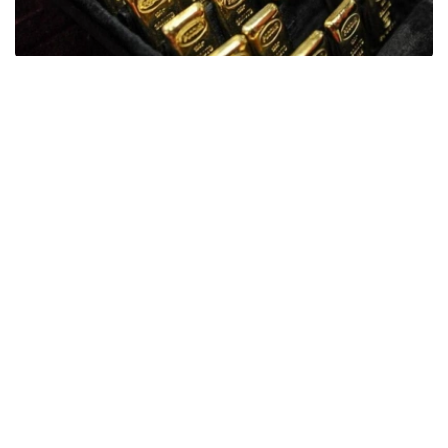
Фото: ӨзА
季度报告显示，哈萨克斯坦国家银行黄金储备增加了15吨。
波兰是2026年第二季度最大的黄金买家。该国在2026年第
二季度增加了51吨黄金储备。
中国购买了33吨黄金，乌兹别克斯坦购买了16吨，哈萨克
斯坦购买了15吨。约旦和捷克共和国的中央银行也分别增加
了6吨黄金储备。
全球各国央行在第二季度共购买了约289吨黄金，比2025年
同期增长了62%。去年同期，黄金购买量约为178吨。
世界黄金协会称，黄金需求的增长受到地缘政治不确定性、
本季度贵金属价格下跌，以及各国寻求国际储备多元化等因
素的影响。
根据该协会进行的一项调查，89%的央行行长预计未来一