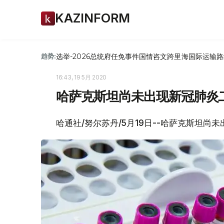
KAZINFORM
选举-2026
总统府
任免
事件
国情咨文
跨里海国际运输路
趋势:
16:43, 19 5月 2020
哈萨克斯坦尚未出现新冠肺炎
哈通社/努尔苏丹/5月19日--哈萨克斯坦尚