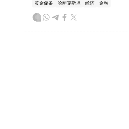
黄金储备
哈萨克斯坦
经济
金融
木合塔尔 哈力木拉
编译
08:31, 31 7月 2026
哈萨克斯坦是全球五大黄金购
（哈萨克国际通讯社讯）根据世界黄金协会（Worl
坦成为2026年第二季度全球央行黄金购买