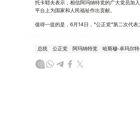
托卡耶夫表示，相信阿玛纳特党的广大党员加入
平台上为国家和人民福祉作出贡献。
值得一提的是，6月14日，“公正党”第二次代
总统
公正党
阿玛纳特党
哈斯穆-卓玛尔特
木合塔尔 木拉提
编译
14:20, 14 6月 2026
公正党启动全国组织扩展计划