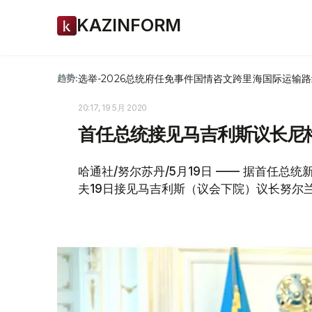
KAZINFORM
选举-2026
总统府
任免
事件
国情咨文
跨里海国际运输路
趋势:
20:17, 19 5月 2020
首任总统接见马吉利斯议长尼
哈通社/努尔苏丹/5月19日 —— 据首任
夫19日接见马吉利斯（议会下院）议长努尔兰