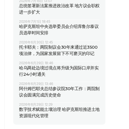
2026年7月15日 13:07
总统签署新法案推进政治改革 地方议会职权
进一步扩大
2026年7月1日 18:45
哈萨克斯坦中央选举委员会介绍库鲁尔泰议
员选举时间安排
2026年6月30日 12:45
托卡耶夫：两院制议会30年来通过近3500
项法律，为国家发展留下不可磨灭的印记
2026年6月29日 18:46
哈乌两处边境过境点将升级为国际口岸并实
行24小时通关
2026年6月29日 13:46
阿什姆巴耶夫总结参议院30年工作：两院制
议会圆满完成历史使命
2026年6月29日 12:29
数字技术赋能土壤治理 哈萨克斯坦推进土地
资源现代化管理