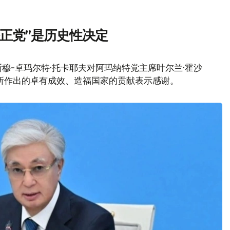
正党”是历史性决定
穆-卓玛尔特·托卡耶夫对阿玛纳特党主席叶尔兰·霍沙
席期间所作出的卓有成效、造福国家的贡献表示感谢。