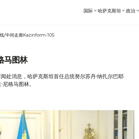
国际
哈萨克斯坦
政治
线/中间走廊
Kazinform-105
格马图林
总统新闻处消息，哈萨克斯坦首任总统努尔苏丹·纳扎尔巴耶
·尼格马图林。