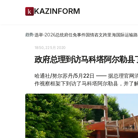
KAZINFORM
选举-2026
总统府
任免
事件
国情咨文
跨里海国际运输路
趋势:
18:50, 22 5月 2020
政府总理到访马科塔阿尔勒县
哈通社/努尔苏丹/5月22日 —— 据总理官
作视察框架下到访了马科塔阿尔勒县，并了