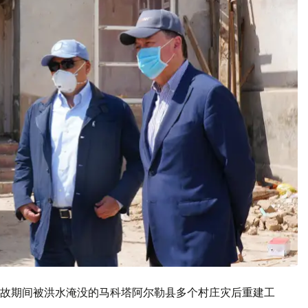
故期间被洪水淹没的马科塔阿尔勒县多个村庄灾后重建工