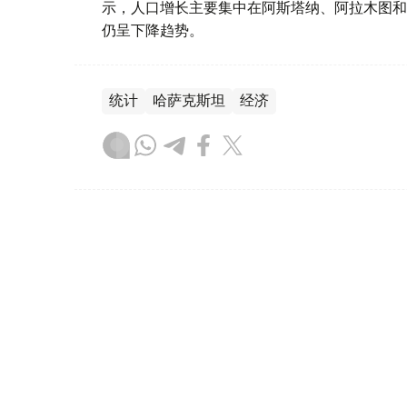
示，人口增长主要集中在阿斯塔纳、阿拉木图和
仍呈下降趋势。
统计
哈萨克斯坦
经济
叶尔兰 马赞
编译
10:35, 05 8月 2026
央行公布5日坚戈与主要外币