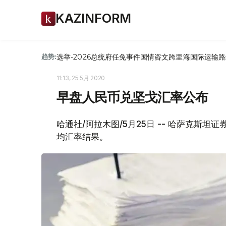
KAZINFORM
选举-2026
总统府
任免
事件
国情咨文
跨里海国际运输路
趋势:
11:13, 25 5月 2020
早盘人民币兑坚戈汇率公布
哈通社/阿拉木图/5月25日 -- 哈萨克斯坦
均汇率结果。