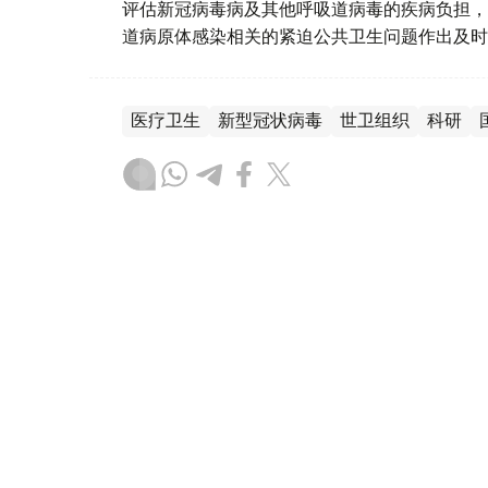
评估新冠病毒病及其他呼吸道病毒的疾病负担，
道病原体感染相关的紧迫公共卫生问题作出及时
医疗卫生
新型冠状病毒
世卫组织
科研
木合塔尔 哈力木拉
编译
19:54, 22 12月 2025
世卫组织：欧洲区域超过半数
情