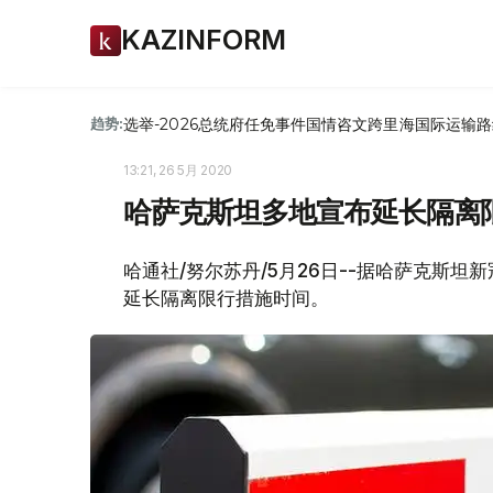
KAZINFORM
选举-2026
总统府
任免
事件
国情咨文
跨里海国际运输路
趋势:
13:21, 26 5月 2020
哈萨克斯坦多地宣布延长隔离
哈通社/努尔苏丹/5月26日--据哈萨克斯
延长隔离限行措施时间。