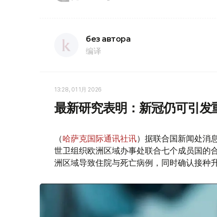
без автора
编译
13:28, 01 1月 2026
最新研究表明：新冠仍可引发
（
哈萨克国际通讯社讯
）据联合国新闻处消
世卫组织欧洲区域办事处联合七个成员国的合作
洲区域导致住院与死亡病例，同时确认接种