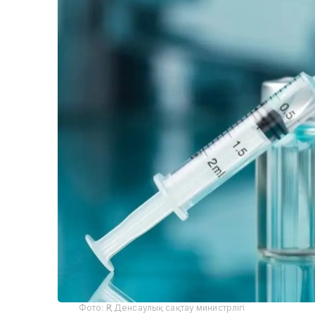
Фото: ҚР Денсаулық сақтау министрлігі