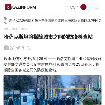
中文
KAZINFORM
热
选举-2026
总统府
任免
事件
国情咨文
跨里海国际运输路线/中间走
点:
15:59, 29 5月 2020
哈萨克斯坦将撤除城市之间的防疫检查站
哈通社/努尔苏丹/5月29日 —— 哈萨克斯坦工业和基础设施
发展部交通委员会副主席詹尼别克·泰詹诺夫29日表示，将
撤除全国各城之间的防疫检查站。