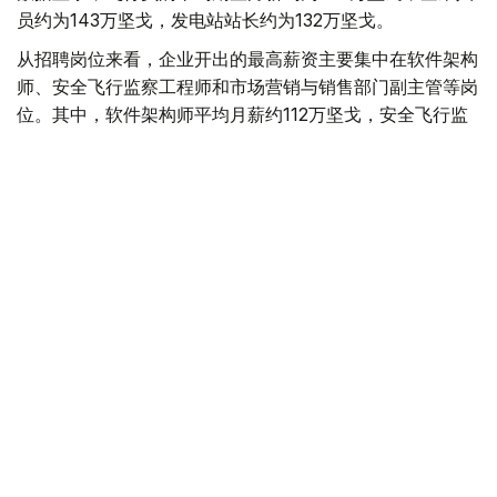
员约为143万坚戈，发电站站长约为132万坚戈。
从招聘岗位来看，企业开出的最高薪资主要集中在软件架构
师、安全飞行监察工程师和市场营销与销售部门副主管等岗
位。其中，软件架构师平均月薪约112万坚戈，安全飞行监
察工程师约91万坚戈，市场营销与销售部门副主管约90万
坚戈。
与6月相比，7月平台招聘岗位数量下降3.8%，求职简历数
量则增长11.5%。劳动和社会保障部表示，这一变化符合夏
季就业市场特点，主要受高校毕业生集中进入就业市场及季
节性求职增加等因素影响。
从行业需求来看，教育领域招聘需求依然最旺，共发布2.34
万个岗位；其次为其他服务业（1.6万个）、卫生和社会服
务业（1.03万个）、农业（8200个）、制造业（6800个）
和建筑业（5700个）。
按地区统计，7月发布招聘岗位最多的地区依次为阿斯塔纳
（8800个）、突厥斯坦州（7600个）、巴甫洛达尔州