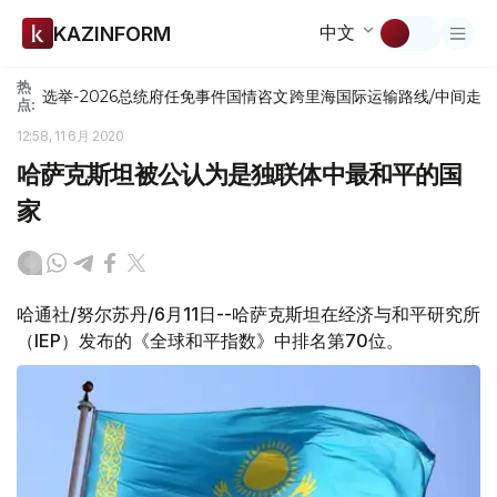
中文
KAZINFORM
热
选举-2026
总统府
任免
事件
国情咨文
跨里海国际运输路线/中间走
点:
12:58, 11 6月 2020
哈萨克斯坦被公认为是独联体中最和平的国
家
哈通社/努尔苏丹/6月11日--哈萨克斯坦在经济与和平研究所
（IEP）发布的《全球和平指数》中排名第70位。