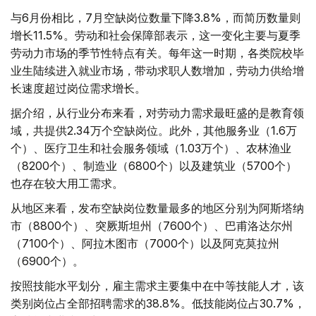
与6月份相比，7月空缺岗位数量下降3.8%，而简历数量则
增长11.5%。劳动和社会保障部表示，这一变化主要与夏季
劳动力市场的季节性特点有关。每年这一时期，各类院校毕
业生陆续进入就业市场，带动求职人数增加，劳动力供给增
长速度超过岗位需求增长。
据介绍，从行业分布来看，对劳动力需求最旺盛的是教育领
域，共提供2.34万个空缺岗位。此外，其他服务业（1.6万
个）、医疗卫生和社会服务领域（1.03万个）、农林渔业
（8200个）、制造业（6800个）以及建筑业（5700个）
也存在较大用工需求。
从地区来看，发布空缺岗位数量最多的地区分别为阿斯塔纳
市（8800个）、突厥斯坦州（7600个）、巴甫洛达尔州
（7100个）、阿拉木图市（7000个）以及阿克莫拉州
（6900个）。
按照技能水平划分，雇主需求主要集中在中等技能人才，该
类别岗位占全部招聘需求的38.8%。低技能岗位占30.7%，