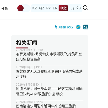
KZ
QZ
РУ
EN
中文
ق ز
ЎЗ
分析
相关新闻
2026年8月6日 21:49
哈萨克斯坦7月劳动力市场活跃 飞行员和空
姐期望薪资最高
2026年8月6日 13:11
首架载客无人驾驶航空器在阿斯塔纳完成演
示飞行
2026年8月6日 10:11
同胞兄弟，同一身军装——哈萨克斯坦国民
警卫队约40对双胞胎并肩服役
2026年8月5日 22:24
巴甫洛达尔州迎来近两年来首组三胞胎