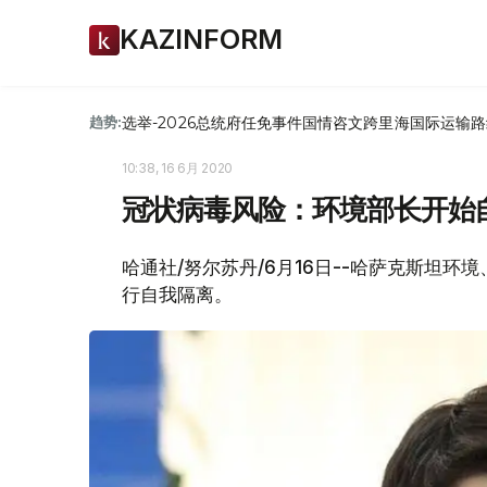
KAZINFORM
选举-2026
总统府
任免
事件
国情咨文
跨里海国际运输路
趋势:
10:38, 16 6月 2020
冠状病毒风险：环境部长开始
哈通社/努尔苏丹/6月16日--哈萨克斯坦
行自我隔离。