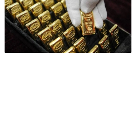
Фото: ӨзА
季度报告显示，哈萨克斯坦国家银行黄金储备增加了15吨。
波兰是2026年第二季度最大的黄金买家。该国在2026年第
二季度增加了51吨黄金储备。
中国购买了33吨黄金，乌兹别克斯坦购买了16吨，哈萨克
斯坦购买了15吨。约旦和捷克共和国的中央银行也分别增加
了6吨黄金储备。
全球各国央行在第二季度共购买了约289吨黄金，比2025年
同期增长了62%。去年同期，黄金购买量约为178吨。