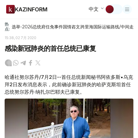
中文
KAZINFORM
热
选举-2026
总统府
任免
事件
国情咨文
跨里海国际运输路线/中间走
点:
15:38, 02 7月 2020
感染新冠肺炎的首任总统已康复
哈通社努尔苏丹/7月2日--首任总统新闻秘书阿依多斯•乌克
拜2日发布消息表示，此前确诊新冠肺炎的哈萨克斯坦首任
总统努尔苏丹·纳扎尔巴耶夫已康复。