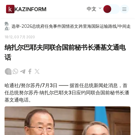
中文
KAZINFORM
热
选举-2026
总统府
任免
事件
国情咨文
跨里海国际运输路线/中间走
点:
18:12, 03 7月 2020
纳扎尔巴耶夫同联合国前秘书长潘基文通电
话
哈通社/努尔苏丹/7月3日 —— 据首任总统新闻处消息，首
任总统努尔苏丹·纳扎尔巴耶夫3日应约同联合国前秘书长潘
基文通电话。