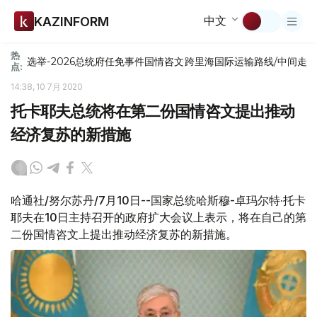
中文
KAZINFORM
热
选举-2026
总统府
任免
事件
国情咨文
跨里海国际运输路线/中间走
点:
14:38, 10 7月 2020
托卡耶夫总统将在第二份国情咨文提出推动
经济复苏的新措施
哈通社/努尔苏丹/7月10日--国家总统哈斯穆-卓玛尔特·托卡
耶夫在10日主持召开的政府扩大会议上表示，将在自己的第
二份国情咨文上提出推动经济复苏的新措施。