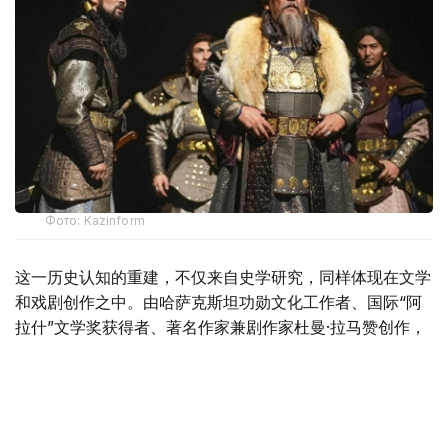
Фото: Kazinform
这一历史认知的重建，不仅来自史学研究，同样体现在文学
和戏剧创作之中。由哈萨克斯坦功勋文化工作者、国际“阿
拉什”文学奖获得者、著名作家兼剧作家杜曼·拉马赞创作，
哈萨克斯坦功勋文化工作者博拉特·乌扎科夫执导，库阿内
舍夫哈萨克国家学术音乐戏剧院推出的大型历史话剧《术赤
汗》，正成为近年来哈萨克斯坦历史题材戏剧最具代表性的
作品之一。它不仅讲述了一位历史人物的一生，更试图通过