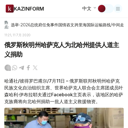
中文
KAZINFORM
热
选举-2026
总统府
任免
事件
国情咨文
跨里海国际运输路线/中间走
点:
11:21, 11 7月 2020
俄罗斯秋明州哈萨克人为北哈州提供人道主
义捐助
哈通社/彼得罗巴甫尔/7月11日 – 俄罗斯联邦秋明州哈萨克
民族文化自治组织主席、世界哈萨克人联合会主席团成员叶
森哈利·伊布拉耶夫通过Facebook主页表示，该地区的哈萨
克族裔将向北哈州捐助一批人道主义救援物资。