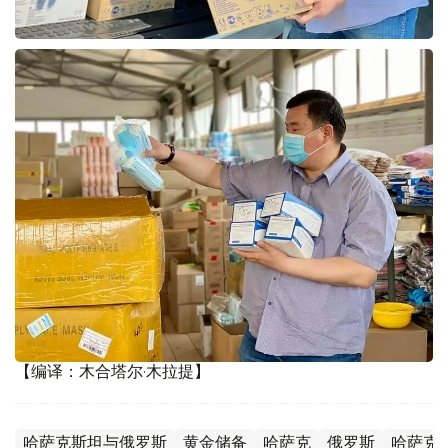
【编译：木合塔尔·木拉提】
哈萨克斯坦与俄罗斯
黄金储备
哈萨克
俄罗斯
哈萨克