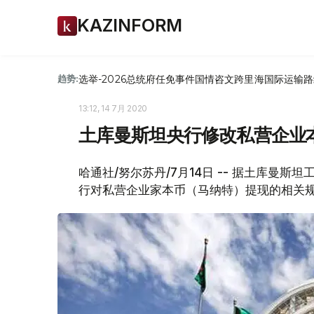
KAZINFORM
选举-2026
总统府
任免
事件
国情咨文
跨里海国际运输路
趋势:
13:12, 14 7月 2020
土库曼斯坦央行修改私营企业
哈通社/努尔苏丹/7月14日 -- 据土库曼
行对私营企业家本币（马纳特）提现的相关