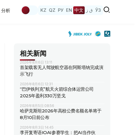
KZ
QZ
РУ
EN
中文
ق ز
ЎЗ
分析
相关新闻
2026年8月6日 13:11
首架载客无人驾驶航空器在阿斯塔纳完成演
示飞行
2026年8月6日 12:31
“巴伊铁列克”航天火箭综合体运营公司
2025年盈利330万坚戈
2026年8月5日 08:56
哈萨克斯坦2026年高校公费名额名单将于
8月10日前公布
2026年8月3日 14:45
李开复寄语IOAI参赛学生：把AI当作伙