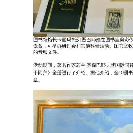
图书馆馆长卡丽玛·托列吾巴耶娃在图书室剪彩
设备，可举办研讨会和其他科研活动。图书室收
的音频文件。
活动期间，著名作家若兰·赛森巴耶夫就国际阿
于阿拜》全册进行了介绍。据他介绍，全10册
章。