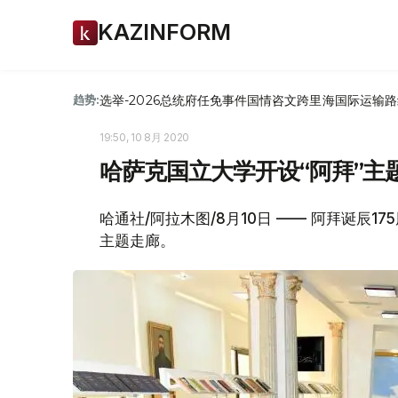
KAZINFORM
选举-2026
总统府
任免
事件
国情咨文
跨里海国际运输路
趋势:
19:50, 10 8月 2020
哈萨克国立大学开设“阿拜”主
哈通社/阿拉木图/8月10日 —— 阿拜诞辰
主题走廊。