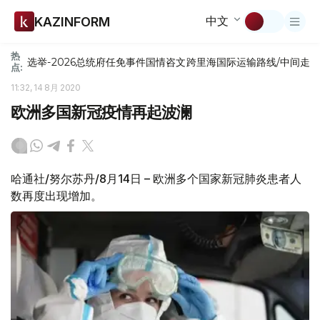
中文
KAZINFORM
热
选举-2026
总统府
任免
事件
国情咨文
跨里海国际运输路线/中间走
点:
11:32, 14 8月 2020
欧洲多国新冠疫情再起波澜
哈通社/努尔苏丹/8月14日 – 欧洲多个国家新冠肺炎患者人
数再度出现增加。