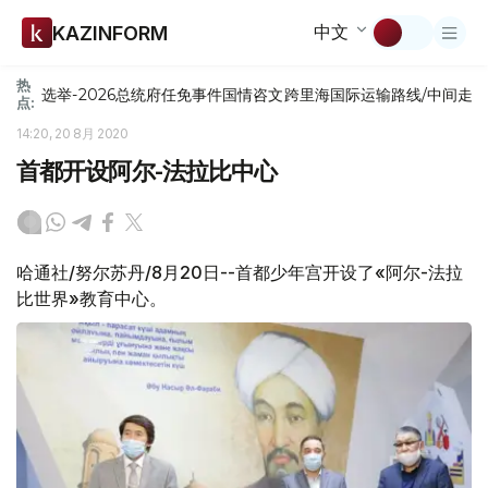
中文
KAZINFORM
热
选举-2026
总统府
任免
事件
国情咨文
跨里海国际运输路线/中间走
点:
14:20, 20 8月 2020
首都开设阿尔-法拉比中心
哈通社/努尔苏丹/8月20日--首都少年宫开设了«阿尔-法拉
比世界»教育中心。