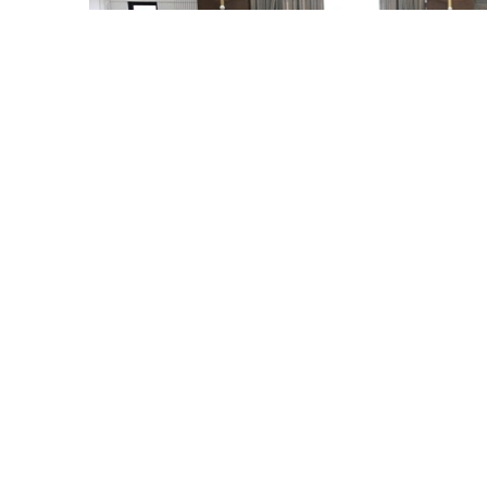
Photo credit: primeminister.kz
哈萨克斯坦总理沃勒扎斯·别克帖诺夫向吉尔吉
卓玛尔特·托卡耶夫的亲切问候和良好祝愿。会
政治对话，以及以相互理解为基础的同盟关系，
克斯坦与吉尔吉斯斯坦双边贸易额增长一倍，达