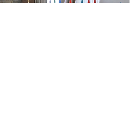
斯斯坦总统萨德尔·扎帕罗夫转达了哈萨克斯坦总统哈斯穆-
谈期间，双方强调，两国领导人之间建立在信任基础上的
为双边关系进一步发展发挥着重要作用。过去5年，哈萨
到22亿美元。